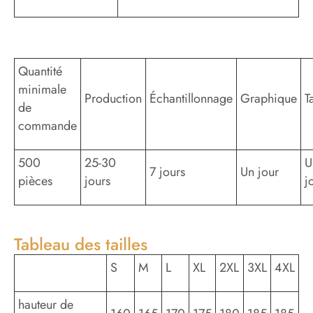
Quantité
minimale
Production
Échantillonnage
Graphique
T
de
commande
500
25-30
U
7 jours
Un jour
pièces
jours
j
Tableau des tailles
S
M
L
XL
2XL
3XL
4XL
hauteur de