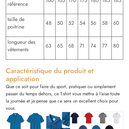
160
165
170
175
180
185
185
référence
taille de
48
50
52
54
56
58
60
poitrine
longueur des
63
65
68
71
74
77
80
vêtements
Caractéristique du produit et
application
Que ce soit pour faire du sport, pratiquer ou simplement
passer du temps dehors, ce T-shirt vous mettra à l'aise toute
la journée et je pense que ce sera un excellent choix pour
vous.