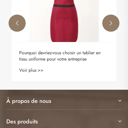


r en
Qu'est-ce qui fait d'un sweat-shirt à col rond
en coton l'essentiel de votre garde-robe pou
chaque saison
Voir plus >>
À propos de nous
Des produits