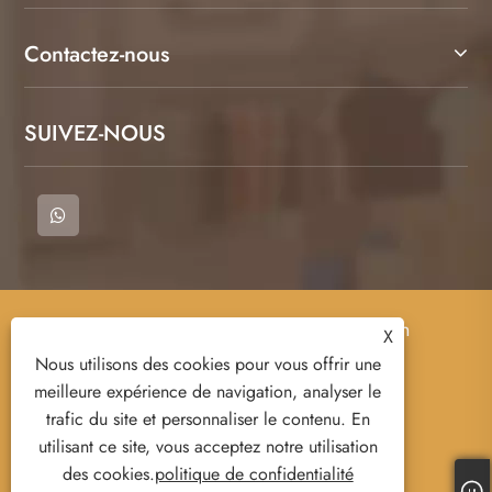
Contactez-nous
SUIVEZ-NOUS
Copyright © 2023 COMT un comté de Cangnan
X
Qimeng Clothing Co., Ltd. - T-shirt, polo, sweat-
Nous utilisons des cookies pour vous offrir une
chemise - Tous droits réservés.
meilleure expérience de navigation, analyser le
trafic du site et personnaliser le contenu. En
utilisant ce site, vous acceptez notre utilisation
Links
Sitemap
RSS
XML
des cookies.
politique de confidentialité
politique de confidentialité