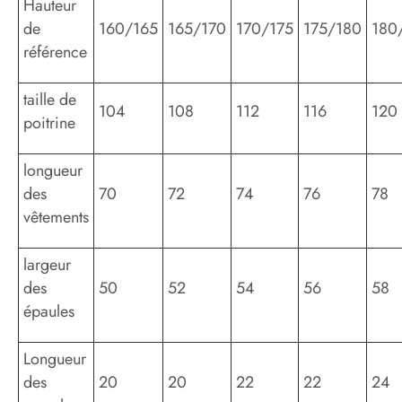
Hauteur
de
160/165
165/170
170/175
175/180
180
référence
taille de
104
108
112
116
120
poitrine
longueur
des
70
72
74
76
78
vêtements
largeur
des
50
52
54
56
58
épaules
Longueur
des
20
20
22
22
24