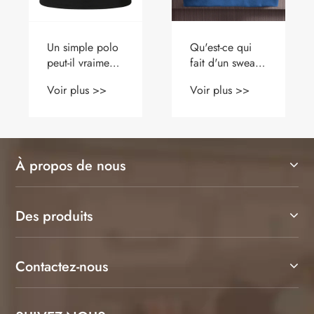
Un simple polo
Qu'est-ce qui
peut-il vraiment
fait d'un sweat-
créer une garde-
shirt à col rond
Voir plus >>
Voir plus >>
robe moderne
en coton
et tendance
l'essentiel de
votre garde-
robe pour
chaque saison
À propos de nous
Des produits
Contactez-nous