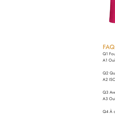
FAQ
Q1 Four
A1 Oui,
Q2 Quel
A2 ISO
Q3 Ave
A3 Oui
Q4 À qu