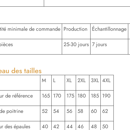
tité minimale de commande
Production
Échantillonnage
pièces
25-30 jours
7 jours
eau des tailles
M
L
XL
2XL
3XL
4XL
ur de référence
165
170
175
180
185
190
 de poitrine
52
54
56
58
60
62
ur des épaules
40
42
44
46
48
50