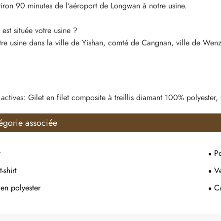
iron 90 minutes de l'aéroport de Longwan à notre usine.
st située votre usine ?
re usine dans la ville de Yishan, comté de Cangnan, ville de Wen
 actives: Gilet en filet composite à treillis diamant 100% polyester,
égorie associée
t
P
-shirt
V
 en polyester
C