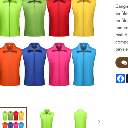
Cangna
en fil
en fil
une co
maillé
compos
pays et
F