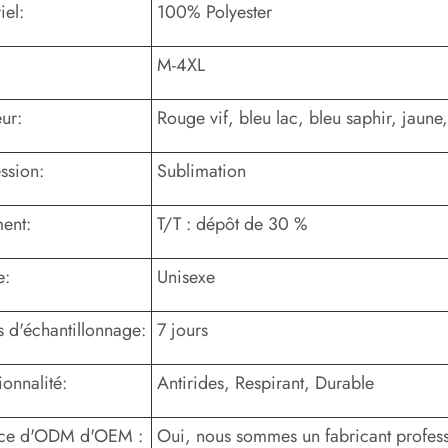
iel:
100% Polyester
M-4XL
ur:
Rouge vif, bleu lac, bleu saphir, jaune
ssion:
Sublimation
ent:
T/T : dépôt de 30 %
e:
Unisexe
 d'échantillonnage:
7 jours
ionnalité:
Antirides, Respirant, Durable
ice d'ODM d'OEM :
Oui, nous sommes un fabricant professi