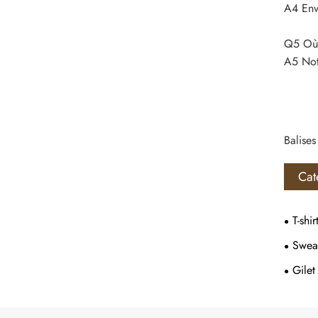
A4 Env
Q5 Où e
A5 Not
Balises
Cat
T-shir
Sweat
Gilet