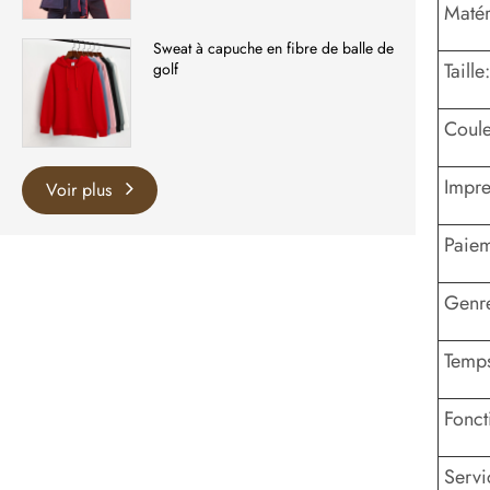
Matér
Sweat à capuche en fibre de balle de
Taille:
golf
Coule
Impre
Voir plus
Paiem
Genr
Temps
Fonct
Serv