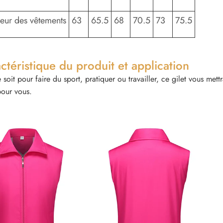
eur des vêtements
63
65.5
68
70.5
73
75.5
ctéristique du produit et application
soit pour faire du sport, pratiquer ou travailler, ce gilet vous mett
pour vous.