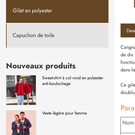
Gilet en polyester
Desc
Capuchon de toile
Cangnan
de dix 
fonctio
Nouveaux produits
dans le
Sweat-shirt à col rond en polyester
anti-boulochage
Ce gile
doublur
Para
Veste légère pour femme
Nom 